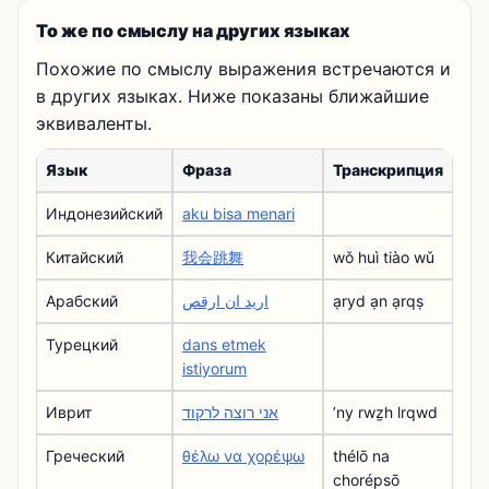
То же по смыслу на других языках
Похожие по смыслу выражения встречаются и
в других языках. Ниже показаны ближайшие
эквиваленты.
Язык
Фраза
Транскрипция
Индонезийский
aku bisa menari
Китайский
我会跳舞
wǒ huì tiào wǔ
Арабский
اريد ان ارقص
ạryd ạn ạrqṣ
Турецкий
dans etmek
istiyorum
Иврит
אני רוצה לרקוד
ʼny rwẕh lrqwd
Греческий
θέλω να χορέψω
thélō na
chorépsō