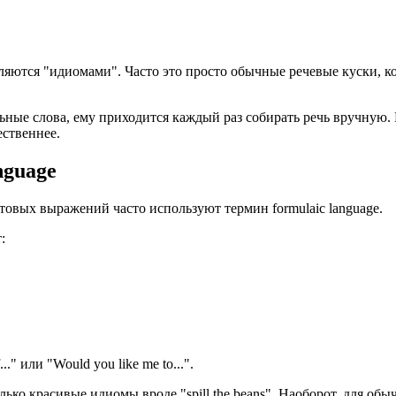
ляются "идиомами". Часто это просто обычные речевые куски, 
ные слова, ему приходится каждый раз собирать речь вручную. Е
ественнее.
nguage
товых выражений часто используют термин formulaic language.
:
.." или "Would you like me to...".
только красивые идиомы вроде "spill the beans". Наоборот, для о