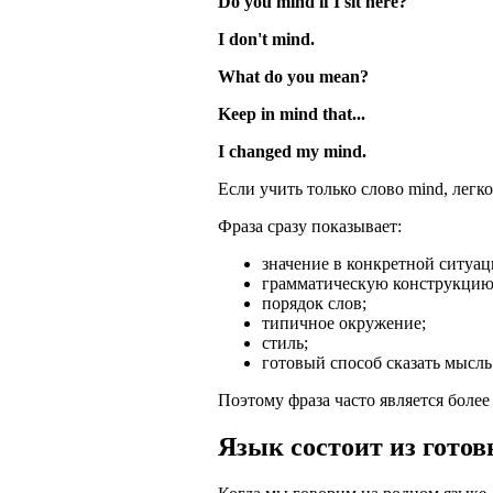
Do you mind if I sit here?
I don't mind.
What do you mean?
Keep in mind that...
I changed my mind.
Если учить только слово mind, легк
Фраза сразу показывает:
значение в конкретной ситуац
грамматическую конструкцию
порядок слов;
типичное окружение;
стиль;
готовый способ сказать мысль
Поэтому фраза часто является более
Язык состоит из гото