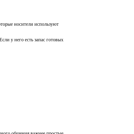
которые носители используют
сли у него есть запас готовых
бычного общения важнее простые