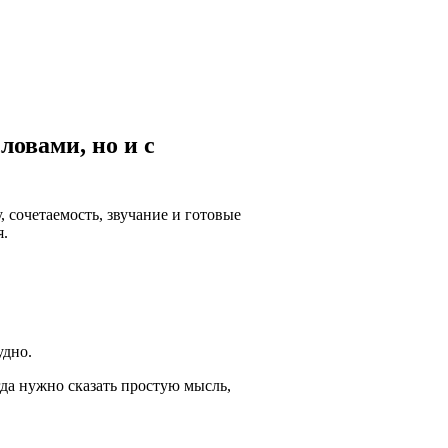
ловами, но и с
, сочетаемость, звучание и готовые
я.
удно.
гда нужно сказать простую мысль,