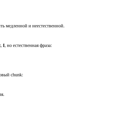
ть медленной и неестественной.
t
,
I
, но естественная фраза:
овый chunk:
я.