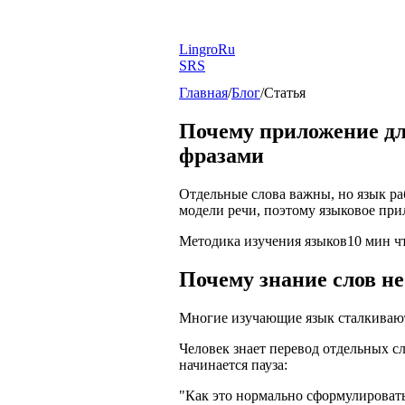
LingroRu
SRS
Главная
/
Блог
/
Статья
Почему приложение для
фразами
Отдельные слова важны, но язык раб
модели речи, поэтому языковое при
Методика изучения языков
10
мин ч
Почему знание слов не
Многие изучающие язык сталкиваютс
Человек знает перевод отдельных сл
начинается пауза:
"Как это нормально сформулироват