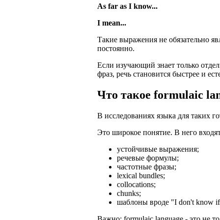
As far as I know...
I mean...
Такие выражения не обязательно яв
постоянно.
Если изучающий знает только отдель
фраз, речь становится быстрее и ест
Что такое formulaic la
В исследованиях языка для таких го
Это широкое понятие. В него входят
устойчивые выражения;
речевые формулы;
частотные фразы;
lexical bundles;
collocations;
chunks;
шаблоны вроде "I don't know if.
Важно: formulaic language - это не 