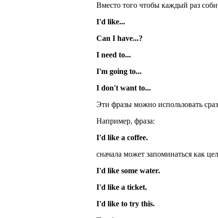
Вместо того чтобы каждый раз соби
I'd like...
Can I have...?
I need to...
I'm going to...
I don't want to...
Эти фразы можно использовать сраз
Например, фраза:
I'd like a coffee.
сначала может запоминаться как це
I'd like some water.
I'd like a ticket.
I'd like to try this.