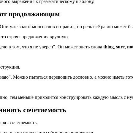
тового выражения к грамматическому шаблону.
ают продолжающим
ни уже знают много слов и правил, но речь всё равно может бы
сто строят предложения вручную.
ело в том, что я не уверен". Он может знать слова
thing
,
sure
,
no
нструкция.
 знаю". Можно пытаться переводить дословно, а можно иметь гот
пно, тем меньше приходится конструировать каждую мысль с нул
инать сочетаемость
ря - сочетаемость.
нать, какие слова с ним обычно используются.