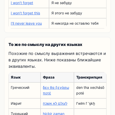
I won't forget
Я не забуду
I won't forget this
Я этого не забуду
I'll never leave you
Я никогда не оставлю тебя
То же по смыслу на других языках
Похожие по смыслу выражения встречаются и
в других языках. Ниже показаны ближайшие
эквиваленты.
Язык
Фраза
Транскрипция
Греческий
δεν θα ξεχάσω
den tha xechásō
ποτέ
poté
Иврит
לעולם לא אשכח
lʻwlm lʼ ʼşkẖ
Турецкий
hiçbir zaman