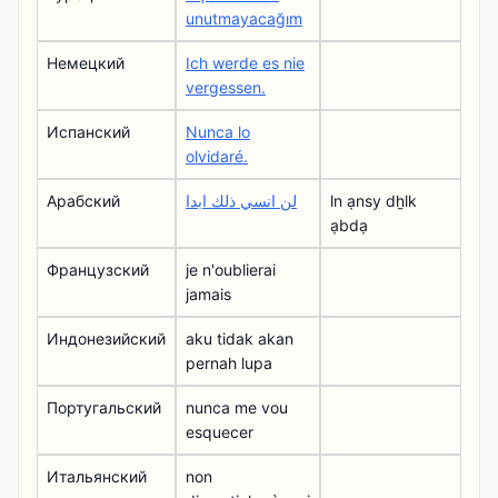
unutmayacağım
Немецкий
Ich werde es nie
vergessen.
Испанский
Nunca lo
olvidaré.
Арабский
لن انسي ذلك ابدا
ln ạnsy dẖlk
ạbdạ
Французский
je n'oublierai
jamais
Индонезийский
aku tidak akan
pernah lupa
Португальский
nunca me vou
esquecer
Итальянский
non