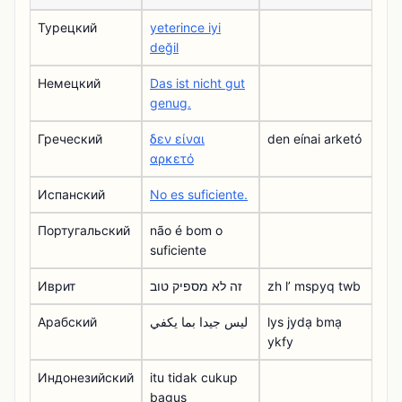
Турецкий
yeterince iyi
değil
Немецкий
Das ist nicht gut
genug.
Греческий
δεν είναι
den eínai arketó
αρκετό
Испанский
No es suficiente.
Португальский
não é bom o
suficiente
Иврит
זה לא מספיק טוב
zh lʼ mspyq twb
Арабский
ليس جيدا بما يكفي
lys jydạ bmạ
ykfy
Индонезийский
itu tidak cukup
bagus