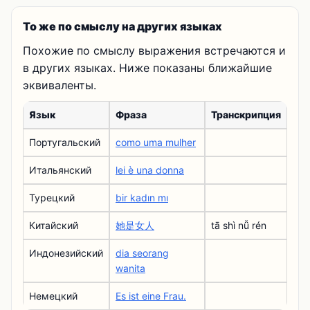
То же по смыслу на других языках
Похожие по смыслу выражения встречаются и
в других языках. Ниже показаны ближайшие
эквиваленты.
Язык
Фраза
Транскрипция
Португальский
como uma mulher
Итальянский
lei è una donna
Турецкий
bir kadın mı
Китайский
她是女人
tā shì nǚ rén
Индонезийский
dia seorang
wanita
Немецкий
Es ist eine Frau.