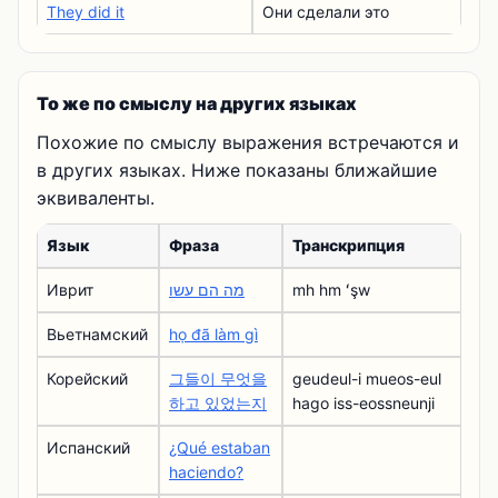
They did it
Они сделали это
То же по смыслу на других языках
Похожие по смыслу выражения встречаются и
в других языках. Ниже показаны ближайшие
эквиваленты.
Язык
Фраза
Транскрипция
Иврит
מה הם עשו
mh hm ʻşw
Вьетнамский
họ đã làm gì
Корейский
그들이 무엇을
geudeul-i mueos-eul
하고 있었는지
hago iss-eossneunji
Испанский
¿Qué estaban
haciendo?