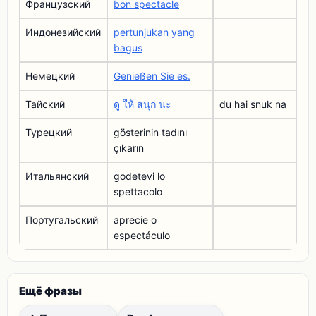
Французский
bon spectacle
Индонезийский
pertunjukan yang
bagus
Немецкий
Genießen Sie es.
Тайский
ดู ให้ สนุก นะ
du hai snuk na
Турецкий
gösterinin tadını
çıkarın
Итальянский
godetevi lo
spettacolo
Португальский
aprecie o
espectáculo
Ещё фразы