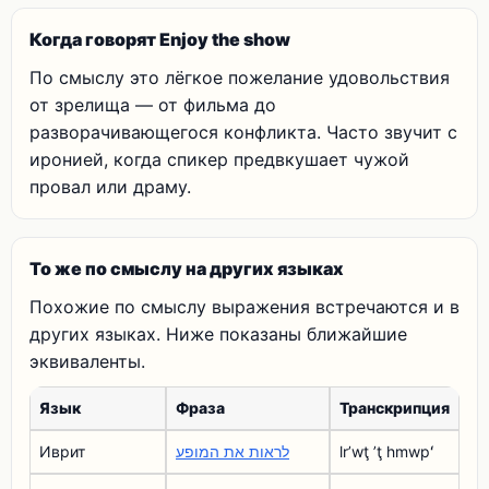
Когда говорят Enjoy the show
По смыслу это лёгкое пожелание удовольствия
от зрелища — от фильма до
разворачивающегося конфликта. Часто звучит с
иронией, когда спикер предвкушает чужой
провал или драму.
То же по смыслу на других языках
Похожие по смыслу выражения встречаются и в
других языках. Ниже показаны ближайшие
эквиваленты.
Язык
Фраза
Транскрипция
Иврит
לראות את המופע
lrʼwţ ʼţ hmwpʻ