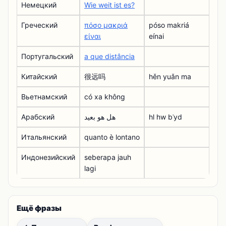
Немецкий
Wie weit ist es?
Греческий
πόσο μακριά
póso makriá
είναι
eínai
Португальский
a que distância
Китайский
很远吗
hěn yuǎn ma
Вьетнамский
có xa không
Арабский
هل هو بعيد
hl hw bʿyd
Итальянский
quanto è lontano
Индонезийский
seberapa jauh
lagi
Ещё фразы