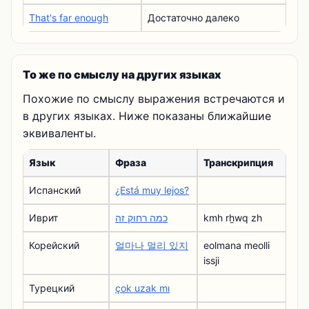
That's far enough
Достаточно далеко
То же по смыслу на других языках
Похожие по смыслу выражения встречаются и
в других языках. Ниже показаны ближайшие
эквиваленты.
Язык
Фраза
Транскрипция
Испанский
¿Está muy lejos?
Иврит
כמה רחוק זה
kmh rẖwq zh
Корейский
얼마나 멀리 있지
eolmana meolli
issji
Турецкий
çok uzak mı