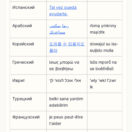
Испанский
Tal vez pueda
ayudarte.
Арабский
ربما يمكنني
rbmạ ymknny
مساعدتك
msạʿdtk
Корейский
도와줄 수 있을지도
dowajul su iss-
몰라
euljido molla
Греческий
ίσως μπορώ να
ísōs mporṓ na
σε βοηθήσω
se boēthḗsō
Иврит
אולי אוכל לעזור לך
ʼwly ʼwkl lʻzwr
lk
Турецкий
belki sana yardım
edebilirim
Французский
je peux peut-être
t'aider