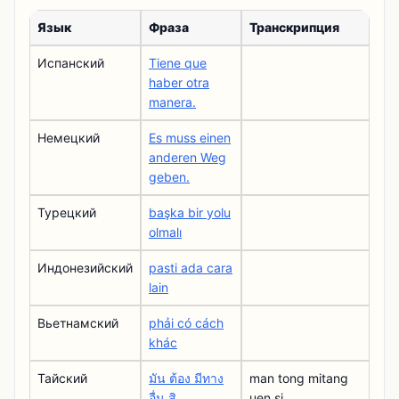
Язык
Фраза
Транскрипция
Испанский
Tiene que
haber otra
manera.
Немецкий
Es muss einen
anderen Weg
geben.
Турецкий
başka bir yolu
olmalı
Индонезийский
pasti ada cara
lain
Вьетнамский
phải có cách
khác
Тайский
มัน ต้อง มีทาง
man tong mitang
อื่น สิ
uen si