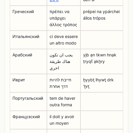
Греческий
πρέπει να
prépei na ypárchei
υπάρχει
állos trópos
άλλος τρόπος
Итальянский
ci deve essere
un altro modo
Арабский
يجب ان تكون
yjb ạn tkwn hnạk
هناك طريقة
ṭryqẗ ạkẖry
اخري
Иврит
חייבת להיות
ẖyybţ lhywţ drk
דרך אחרת
ʼẖrţ
Португальский
tem de haver
outra forma
Французский
il doit y avoir
un moyen