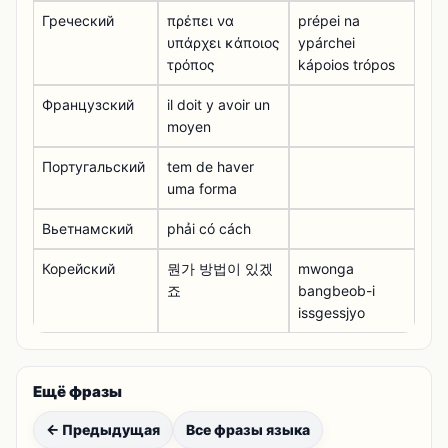
Греческий
πρέπει να
prépei na
υπάρχει κάποιος
ypárchei
τρόπος
kápoios trópos
Французский
il doit y avoir un
moyen
Португальский
tem de haver
uma forma
Вьетнамский
phải có cách
Корейский
뭔가 방법이 있겠
mwonga
죠
bangbeob-i
issgessjyo
Ещё фразы
← Предыдущая
Все фразы языка