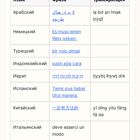
Арабский
لا بد ان هناك
lạ bd ạn hnạk
طريقة
ṭryqẗ
Немецкий
Es muss einen
Weg geben.
Турецкий
bir yolu olmalı
Индонезийский
pasti ada cara
Иврит
חייבת להיות דרך
ẖyybţ lhywţ drk
Испанский
Tiene que haber
otra manera.
Китайский
一定有方法的
yī dìng yǒu fāng
fǎ de
Итальянский
deve esserci un
modo