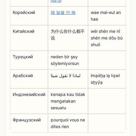
nói gì
Корейский
왜 말을 안 해
wae mal-eul an
hae
Китайский
为什么你什么都不
wèi shén me nǐ
说
shén me dōu bù
shuō
Турецкий
neden bir şey
söylemiyorsun
Арабский
لماذا لا تقول شيئا
lmạdẖạ lạ tqwl
sẖyỷạ
Индонезийский
kenapa kau tidak
mengatakan
sesuatu
Французский
pourquoi vous ne
dites rien