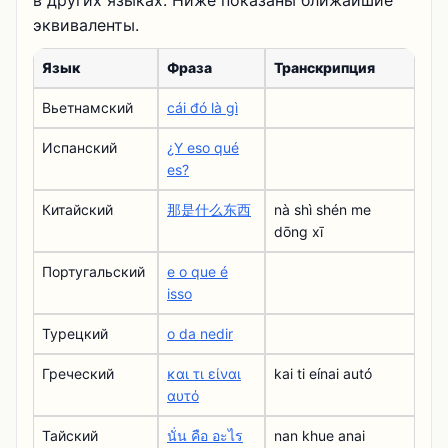
в других языках. Ниже показаны ближайшие
эквиваленты.
Язык
Фраза
Транскрипция
Вьетнамский
cái đó là gì
Испанский
¿Y eso qué
es?
Китайский
那是什么东西
nà shì shén me
dōng xī
Португальский
e o que é
isso
Турецкий
o da nedir
Греческий
και τι είναι
kai ti eínai autó
αυτό
Тайский
นั่น คือ อะไร
nan khue anai