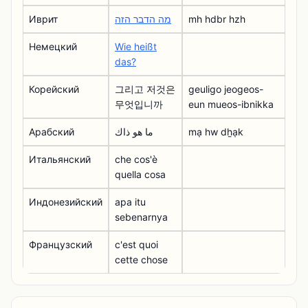
Иврит
מה הדבר הזה
mh hdbr hzh
Немецкий
Wie heißt
das?
Корейский
그리고 저것은
geuligo jeogeos-
무엇입니까
eun mueos-ibnikka
Арабский
ما هو ذاك
mạ hw dẖạk
Итальянский
che cos'è
quella cosa
Индонезийский
apa itu
sebenarnya
Французский
c'est quoi
cette chose