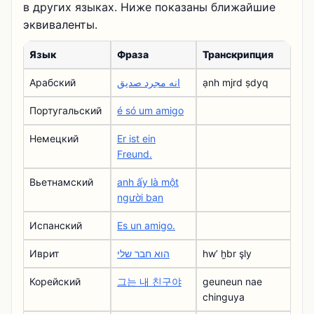
в других языках. Ниже показаны ближайшие
эквиваленты.
Язык
Фраза
Транскрипция
Арабский
انه مجرد صديق
ạnh mjrd ṣdyq
Португальский
é só um amigo
Немецкий
Er ist ein
Freund.
Вьетнамский
anh ấy là một
người bạn
Испанский
Es un amigo.
Иврит
הוא חבר שלי
hwʼ ẖbr şly
Корейский
그는 내 친구야
geuneun nae
chinguya