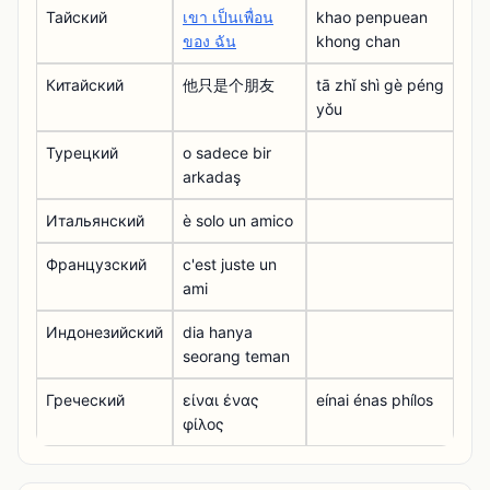
Тайский
เขา เป็นเพื่อน
khao penpuean
ของ ฉัน
khong chan
Китайский
他只是个朋友
tā zhǐ shì gè péng
yǒu
Турецкий
o sadece bir
arkadaş
Итальянский
è solo un amico
Французский
c'est juste un
ami
Индонезийский
dia hanya
seorang teman
Греческий
είναι ένας
eínai énas phílos
φίλος