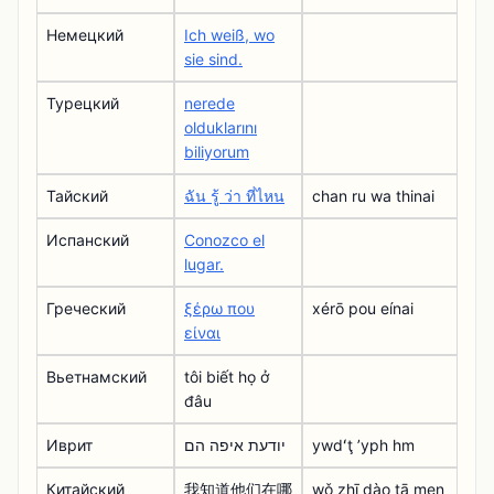
Немецкий
Ich weiß, wo
sie sind.
Турецкий
nerede
olduklarını
biliyorum
Тайский
ฉัน รู้ ว่า ที่ไหน
chan ru wa thinai
Испанский
Conozco el
lugar.
Греческий
ξέρω που
xérō pou eínai
είναι
Вьетнамский
tôi biết họ ở
đâu
Иврит
יודעת איפה הם
ywdʻţ ʼyph hm
Китайский
我知道他们在哪
wǒ zhī dào tā men