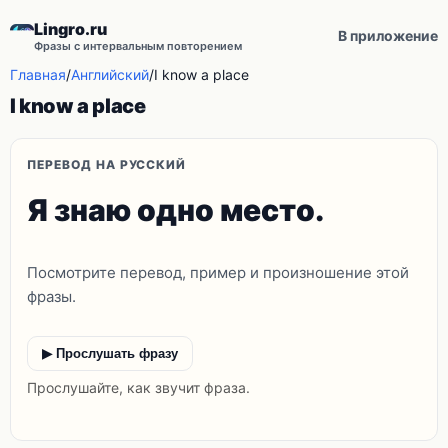
Lingro.ru
В приложение
Фразы с интервальным повторением
Главная
/
Английский
/
I know a place
I know a place
ПЕРЕВОД НА РУССКИЙ
Я знаю одно место.
Посмотрите перевод, пример и произношение этой
фразы.
▶ Прослушать фразу
Прослушайте, как звучит фраза.