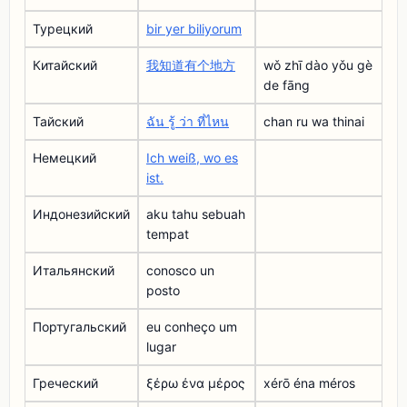
Турецкий
bir yer biliyorum
Китайский
我知道有个地方
wǒ zhī dào yǒu gè
de fāng
Тайский
ฉัน รู้ ว่า ที่ไหน
chan ru wa thinai
Немецкий
Ich weiß, wo es
ist.
Индонезийский
aku tahu sebuah
tempat
Итальянский
conosco un
posto
Португальский
eu conheço um
lugar
Греческий
ξέρω ένα μέρος
xérō éna méros