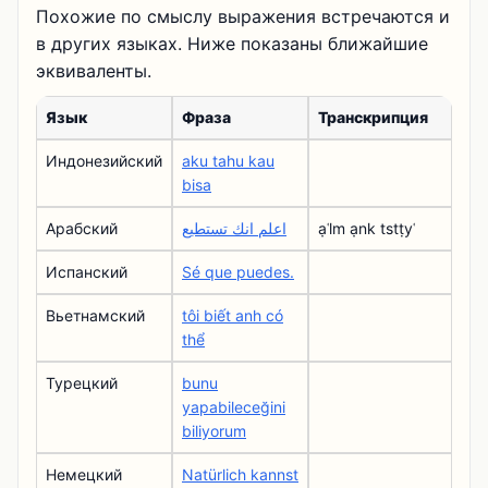
Похожие по смыслу выражения встречаются и
в других языках. Ниже показаны ближайшие
эквиваленты.
Язык
Фраза
Транскрипция
Индонезийский
aku tahu kau
bisa
Арабский
اعلم انك تستطيع
ạʿlm ạnk tstṭyʿ
Испанский
Sé que puedes.
Вьетнамский
tôi biết anh có
thể
Турецкий
bunu
yapabileceğini
biliyorum
Немецкий
Natürlich kannst