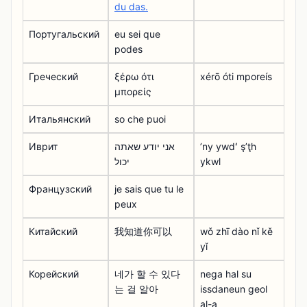
du das.
Португальский
eu sei que
podes
Греческий
ξέρω ότι
xérō óti mporeís
μπορείς
Итальянский
so che puoi
Иврит
אני יודע שאתה
ʼny ywdʻ şʼţh
יכול
ykwl
Французский
je sais que tu le
peux
Китайский
我知道你可以
wǒ zhī dào nǐ kě
yǐ
Корейский
네가 할 수 있다
nega hal su
는 걸 알아
issdaneun geol
al-a