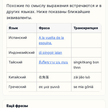
Похожие по смыслу выражения встречаются и в
других языках. Ниже показаны ближайшие
эквиваленты.
Язык
Фраза
Транскрипция
Испанский
A la vuelta de la
esquina.
Индонезийский
di pinggir jalan
Тайский
สิ่งกีดขวาง บน ถนน
singkitkang bon
thnn
Китайский
在角落
zài jiǎo luò
Греческий
σε μια γωνιά
se mia gōniá
Ещё фразы