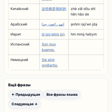
Китайский
这些都是很好的
zhè xiē dōu shì
hěn hǎo de
Арабский
انهم رائعون جدا
ạnhm rạỷʿwn jdạ
Иврит
הם ממש טובים
hm mmş twbym
Испанский
Son muy
buenos.
Немецкий
Sie sind
großartig.
Ещё фразы
← Предыдущая
Все фразы языка
Следующая →