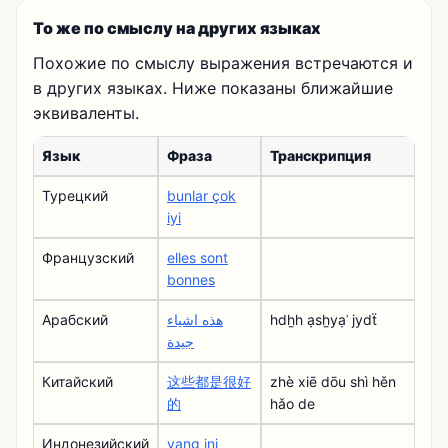
То же по смыслу на других языках
Похожие по смыслу выражения встречаются и
в других языках. Ниже показаны ближайшие
эквиваленты.
Язык
Фраза
Транскрипция
Турецкий
bunlar çok
iyi
Французский
elles sont
bonnes
Арабский
هذه اشياء
hdẖh ạsẖyạʾ jydẗ
جيدة
Китайский
这些都是很好
zhè xiē dōu shì hěn
的
hǎo de
Индонезийский
yang ini