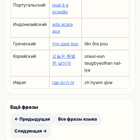
Португальский
qual é a
ocasião
Индонезийский
ada acara
apa
Греческий
την ώρα που
tēn ṓra pou
Корейский
오늘은 특별
oneul-eun
한 날이야
teugbyeolhan nal-
iya
Иврит
זה היום שבו
zh hywm şbw
Ещё фразы
← Предыдущая
Все фразы языка
Следующая →