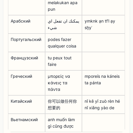
melakukan apa
pun
Арабский
يمكنك ان تفعل اي
ymknk ạn tfʿl ạy
شيء
sẖyʾ
Португальский
podes fazer
qualquer coisa
Французский
tu peux tout
faire
Греческий
μπορείς να
mporeís na káneis
κάνεις τα
ta pánta
πάντα
Китайский
你可以做任何你
nǐ kě yǐ zuò rèn hé
想要的
nǐ xiǎng yào de
Вьетнамский
anh muốn làm
gì cũng được