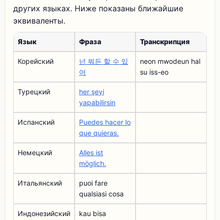
других языках. Ниже показаны ближайшие
эквиваленты.
Язык
Фраза
Транскрипция
Корейский
넌 뭐든 할 수 있
neon mwodeun hal
어
su iss-eo
Турецкий
her şeyi
yapabilirsin
Испанский
Puedes hacer lo
que quieras.
Немецкий
Alles ist
möglich.
Итальянский
puoi fare
qualsiasi cosa
Индонезийский
kau bisa