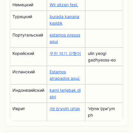
Немецкий
Wir sitzen fest.
Турецкий
burada kapana
kısıldık
Португальский
estamos presos
aqui
Корейский
우린 여기 갇혔어
ulin yeogi
gadhyeoss-eo
Испанский
Estamos
atrapados aquí.
Индонезийский
kami terjebak di
sini
Иврит
אנחנו תקועים פה
ʼnẖnw ţqwʻym
ph