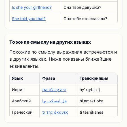
Is she your girlfriend?
Она твоя девушка?
She told you that?
Она тебе это сказала?
То же по смыслу на других языках
Похожие по смыслу выражения встречаются и
в других языках. Ниже показаны ближайшие
эквиваленты.
Язык
Фраза
Транскрипция
Иврит
היא קיבלה את
hyʼ qyblh ʼţ
Арабский
هل امسكت بها
hl ạmskt bhạ
Греческий
τι της έκανες
ti tēs ékanes