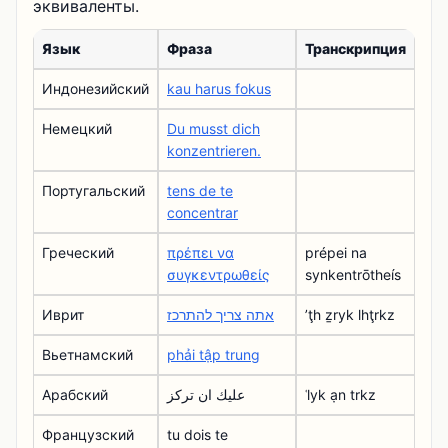
эквиваленты.
Язык
Фраза
Транскрипция
Индонезийский
kau harus fokus
Немецкий
Du musst dich
konzentrieren.
Португальский
tens de te
concentrar
Греческий
πρέπει να
prépei na
συγκεντρωθείς
synkentrōtheís
Иврит
אתה צריך להתרכז
ʼţh ẕryk lhţrkz
Вьетнамский
phải tập trung
Арабский
عليك ان تركز
ʿlyk ạn trkz
Французский
tu dois te