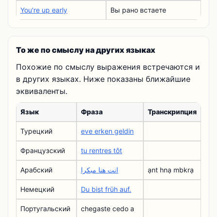
You're up early
Вы рано встаете
То же по смыслу на других языках
Похожие по смыслу выражения встречаются и
в других языках. Ниже показаны ближайшие
эквиваленты.
Язык
Фраза
Транскрипция
Турецкий
eve erken geldin
Французский
tu rentres tôt
Арабский
انت هنا مبكرا
ạnt hnạ mbkrạ
Немецкий
Du bist früh auf.
Португальский
chegaste cedo a