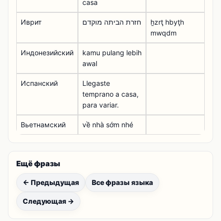
casa
Иврит
חזרת הביתה מוקדם
ẖzrţ hbyţh
mwqdm
Индонезийский
kamu pulang lebih
awal
Испанский
Llegaste
temprano a casa,
para variar.
Вьетнамский
về nhà sớm nhé
Ещё фразы
← Предыдущая
Все фразы языка
Следующая →