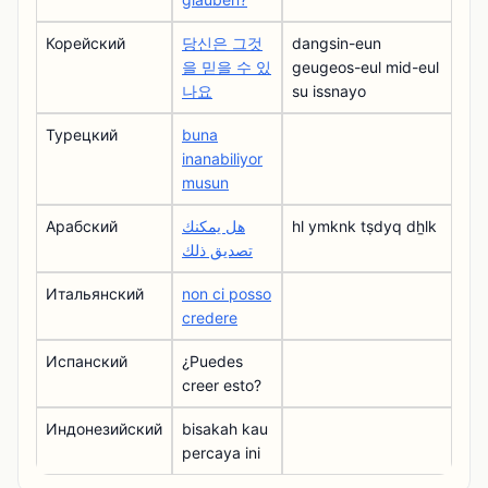
Корейский
당신은 그것
dangsin-eun
을 믿을 수 있
geugeos-eul mid-eul
나요
su issnayo
Турецкий
buna
inanabiliyor
musun
Арабский
هل يمكنك
hl ymknk tṣdyq dẖlk
تصديق ذلك
Итальянский
non ci posso
credere
Испанский
¿Puedes
creer esto?
Индонезийский
bisakah kau
percaya ini