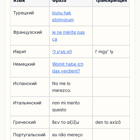
Язык
Фраза
Транскрипция
Турецкий
bunu hak
etmiyorum
Французский
je ne mérite pas
ça
Иврит
לא מגיע לי
lʼ mgyʻ ly
Немецкий
Womit habe ich
das verdient?
Испанский
No me lo
merezco.
Итальянский
non mi merito
questo
Греческий
δεν το αξίζω
den to axízō
Португальский
eu não mereço