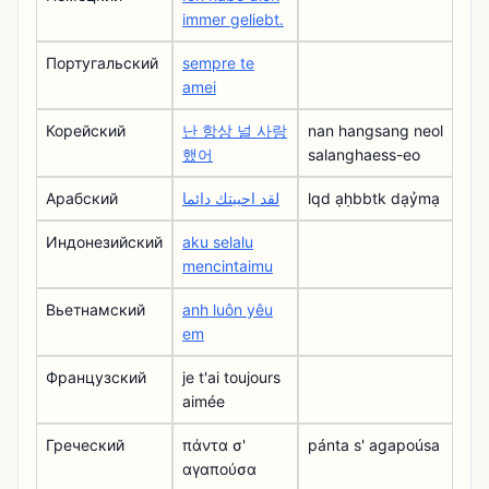
immer geliebt.
Португальский
sempre te
amei
Корейский
난 항상 널 사랑
nan hangsang neol
했어
salanghaess-eo
Арабский
لقد احببتك دائما
lqd ạḥbbtk dạỷmạ
Индонезийский
aku selalu
mencintaimu
Вьетнамский
anh luôn yêu
em
Французский
je t'ai toujours
aimée
Греческий
πάντα σ'
pánta s' agapoúsa
αγαπούσα