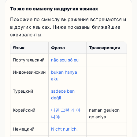
То же по смыслу на других языках
Похожие по смыслу выражения встречаются и
в других языках. Ниже показаны ближайшие
эквиваленты.
Язык
Фраза
Транскрипция
Португальский
não sou só eu
Индонезийский
bukan hanya
aku
Турецкий
sadece ben
değil
Корейский
나만 그런 게 아
naman geuleon
니야
ge aniya
Немецкий
Nicht nur ich.