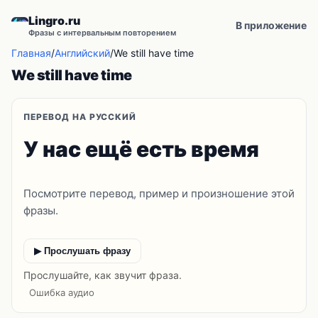
Lingro.ru
В приложение
Фразы с интервальным повторением
Главная
/
Английский
/
We still have time
We still have time
ПЕРЕВОД НА РУССКИЙ
У нас ещё есть время
Посмотрите перевод, пример и произношение этой
фразы.
▶ Прослушать фразу
Прослушайте, как звучит фраза.
Ошибка аудио