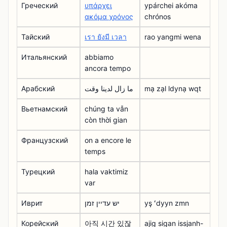
Греческий
υπάρχει
ypárchei akóma
ακόμα χρόνος
chrónos
Тайский
เรา ยังมี เวลา
rao yangmi wena
Итальянский
abbiamo
ancora tempo
Арабский
ما زال لدينا وقت
mạ zạl ldynạ wqt
Вьетнамский
chúng ta vẫn
còn thời gian
Французский
on a encore le
temps
Турецкий
hala vaktimiz
var
Иврит
יש עדיין זמן
yş ʻdyyn zmn
Корейский
아직 시간 있잖
ajig sigan issjanh-