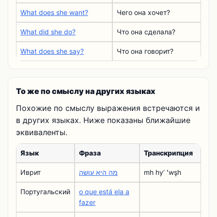
What does she want?
Чего она хочет?
What did she do?
Что она сделала?
What does she say?
Что она говорит?
То же по смыслу на других языках
Похожие по смыслу выражения встречаются и
в других языках. Ниже показаны ближайшие
эквиваленты.
Язык
Фраза
Транскрипция
Иврит
מה היא עושה
mh hyʼ ʻwşh
Португальский
o que está ela a
fazer