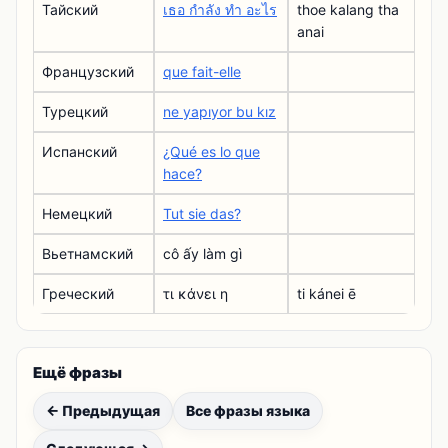
Тайский
เธอ กําลัง ทํา อะไร
thoe kalang tha
anai
Французский
que fait-elle
Турецкий
ne yapıyor bu kız
Испанский
¿Qué es lo que
hace?
Немецкий
Tut sie das?
Вьетнамский
cô ấy làm gì
Греческий
τι κάνει η
ti kánei ē
Ещё фразы
← Предыдущая
Все фразы языка