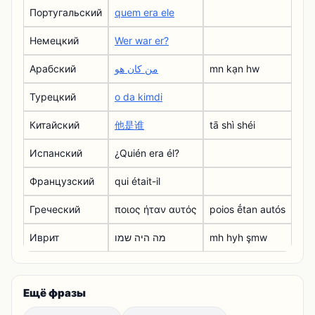
Португальский
quem era ele
Немецкий
Wer war er?
Арабский
من كان هو
mn kạn hw
Турецкий
o da kimdi
Китайский
他是谁
tā shì shéi
Испанский
¿Quién era él?
Французский
qui était-il
Греческий
ποιος ήταν αυτός
poios ḗtan autós
Иврит
מה היה שמו
mh hyh şmw
Ещё фразы