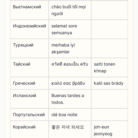
Вьетнамский
chào buổi tối mọi
người
Индонезийский
selamat sore
semuanya
Турецкий
merhaba iyi
akşamlar
Тайский
สวัสดี ตอนเย็น ครับ
satti tonen
khnap
Греческий
καλό σας βράδυ
kaló sas brády
Испанский
Buenas tardes a
todos.
Португальский
olá boa noite
Корейский
좋은 저녁 되세요
joh-eun
jeonyeog