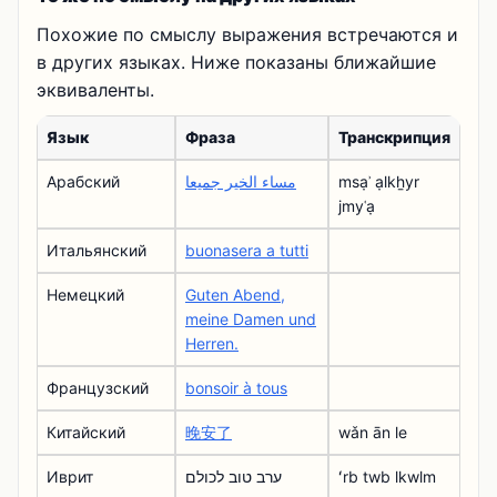
Похожие по смыслу выражения встречаются и
в других языках. Ниже показаны ближайшие
эквиваленты.
Язык
Фраза
Транскрипция
Арабский
مساء الخير جميعا
msạʾ ạlkẖyr
jmyʿạ
Итальянский
buonasera a tutti
Немецкий
Guten Abend,
meine Damen und
Herren.
Французский
bonsoir à tous
Китайский
晚安了
wǎn ān le
Иврит
ערב טוב לכולם
ʻrb twb lkwlm