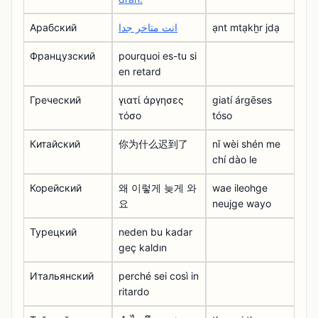
Арабский
انت متاخر جدا
ạnt mtạkẖr jdạ
Французский
pourquoi es-tu si
en retard
Греческий
γιατί άργησες
giatí árgēses
τόσο
tóso
Китайский
你为什么迟到了
nǐ wèi shén me
chí dào le
Корейский
왜 이렇게 늦게 와
wae ileohge
요
neujge wayo
Турецкий
neden bu kadar
geç kaldın
Итальянский
perché sei così in
ritardo