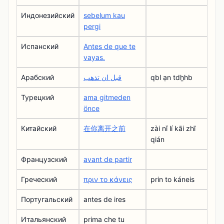
Индонезийский
sebelum kau
pergi
Испанский
Antes de que te
vayas.
Арабский
قبل ان تذهب
qbl ạn tdẖhb
Турецкий
ama gitmeden
önce
Китайский
在你离开之前
zài nǐ lí kāi zhī
qián
Французский
avant de partir
Греческий
πριν το κάνεις
prin to káneis
Португальский
antes de ires
Итальянский
prima che tu