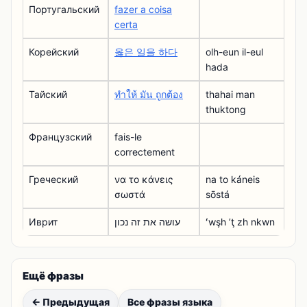
Португальский
fazer a coisa
certa
Корейский
옳은 일을 하다
olh-eun il-eul
hada
Тайский
ทําให้ มัน ถูกต้อง
thahai man
thuktong
Французский
fais-le
correctement
Греческий
να το κάνεις
na to káneis
σωστά
sōstá
Иврит
עושה את זה נכון
ʻwşh ʼţ zh nkwn
Ещё фразы
← Предыдущая
Все фразы языка