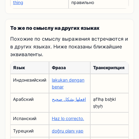
thing
правильно
То же по смыслу на других языках
Похожие по смыслу выражения встречаются и
в других языках. Ниже показаны ближайшие
эквиваленты.
Язык
Фраза
Транскрипция
Индонезийский
lakukan dengan
benar
Арабский
افعلها بشكل صحيح
ạfʿlhạ bsẖkl
ṣḥyḥ
Испанский
Haz lo correcto.
Турецкий
doğru olanı yap