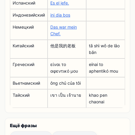
Испанский
Es el jefe.
Индонезийский
ini dia bos
Немецкий
Das war mein
Chef.
Китайский
他是我的老板
tā shì wǒ de lǎo
bǎn
Греческий
είναι το
eínai to
αφεντικό μου
aphentikó mou
Вьетнамский
ông chủ của tôi
Тайский
เขา เป็น เจ้านาย
khao pen
chaonai
Ещё фразы