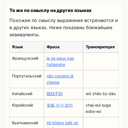
То же по смыслу на других языках
Похожие по смыслу выражения встречаются и
в других языках. Ниже показаны ближайшие
эквиваленты.
Язык
Фраза
Транскрипция
Французский
je ne peux pas
l'atteindre
Португальский
não consigo lá
chegar
Китайский
我找不到
wǒ zhǎo bù dào
Корейский
찾을 수가 없어
chaj-eul suga
eobs-eo
Вьетнамский
tôi không biết nó