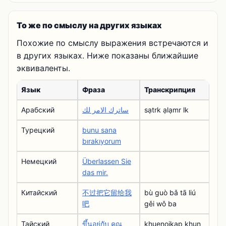
То же по смыслу на других языках
Похожие по смыслу выражения встречаются и
в других языках. Ниже показаны ближайшие
эквиваленты.
Язык
Фраза
Транскрипция
Арабский
ساترك الامر لك
sạtrk ạlạmr lk
Турецкий
bunu sana
bırakıyorum
Немецкий
Überlassen Sie
das mir.
Китайский
不过把它留给我
bù guò bǎ tā liú
吧
gěi wǒ ba
Тайский
ขึ้นอยู่กับ คุณ
khuenoiูkap khun