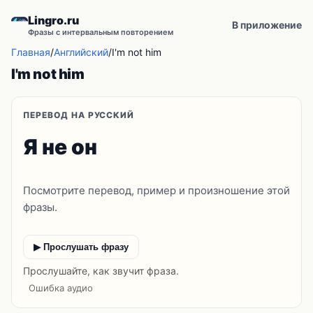
Lingro.ru
В приложение
Фразы с интервальным повторением
Главная
/
Английский
/
I'm not him
I'm not him
ПЕРЕВОД НА РУССКИЙ
Я не он
Посмотрите перевод, пример и произношение этой
фразы.
▶ Прослушать фразу
Прослушайте, как звучит фраза.
Ошибка аудио