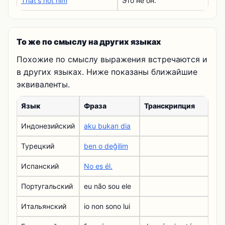
That's not him
Это не он.
То же по смыслу на других языках
Похожие по смыслу выражения встречаются и
в других языках. Ниже показаны ближайшие
эквиваленты.
Язык
Фраза
Транскрипция
Индонезийский
aku bukan dia
Турецкий
ben o değilim
Испанский
No es él.
Португальский
eu não sou ele
Итальянский
io non sono lui