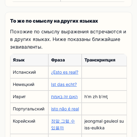
То же по смыслу на других языках
Похожие по смыслу выражения встречаются и
в других языках. Ниже показаны ближайшие
эквиваленты.
Язык
Фраза
Транскрипция
Испанский
¿Esto es real?
Немецкий
Ist das echt?
Иврит
האם זה באמת
hʼm zh bʼmţ
Португальский
isto não é real
Корейский
정말 그럴 수
jeongmal geuleol su
있을까
iss-eulkka