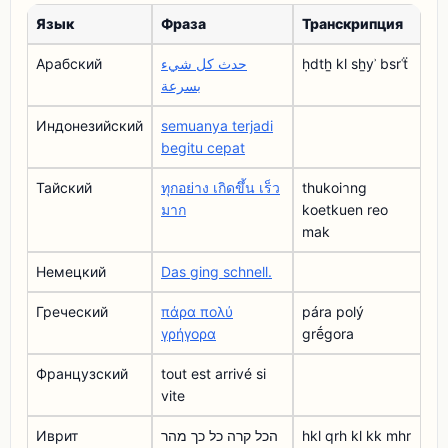
Язык
Фраза
Транскрипция
Арабский
حدث كل شيء
ḥdtẖ kl sẖyʾ bsrʿẗ
بسرعة
Индонезийский
semuanya terjadi
begitu cepat
Тайский
ทุกอย่าง เกิดขึ้น เร็ว
thukoiาng
มาก
koetkuen reo
mak
Немецкий
Das ging schnell.
Греческий
πάρα πολύ
pára polý
γρήγορα
grḗgora
Французский
tout est arrivé si
vite
Иврит
הכל קרה כל כך מהר
hkl qrh kl kk mhr