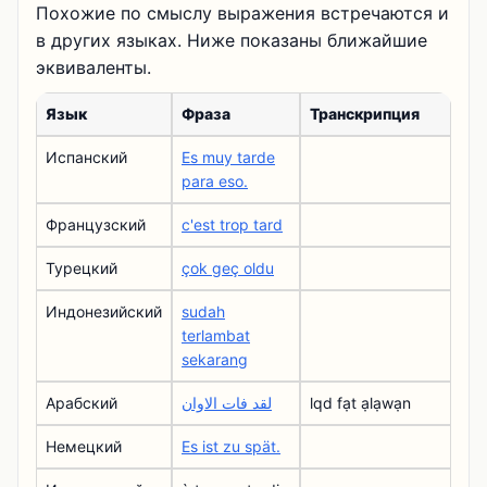
Похожие по смыслу выражения встречаются и
в других языках. Ниже показаны ближайшие
эквиваленты.
Язык
Фраза
Транскрипция
Испанский
Es muy tarde
para eso.
Французский
c'est trop tard
Турецкий
çok geç oldu
Индонезийский
sudah
terlambat
sekarang
Арабский
لقد فات الاوان
lqd fạt ạlạwạn
Немецкий
Es ist zu spät.