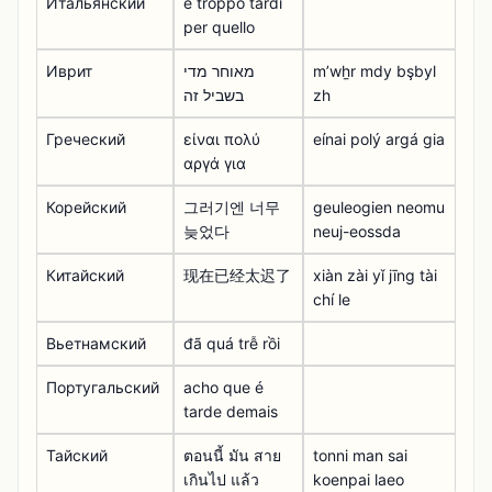
Итальянский
è troppo tardi
per quello
Иврит
מאוחר מדי
mʼwẖr mdy bşbyl
בשביל זה
zh
Греческий
είναι πολύ
eínai polý argá gia
αργά για
Корейский
그러기엔 너무
geuleogien neomu
늦었다
neuj-eossda
Китайский
现在已经太迟了
xiàn zài yǐ jīng tài
chí le
Вьетнамский
đã quá trễ rồi
Португальский
acho que é
tarde demais
Тайский
ตอนนี้ มัน สาย
tonni man sai
เกินไป แล้ว
koenpai laeo