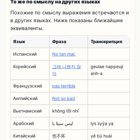
То же по смыслу на других языках
Похожие по смыслу выражения встречаются и
в других языках. Ниже показаны ближайшие
эквиваленты.
Язык
Фраза
Транскрипция
Испанский
No tan mal.
Корейский
그래 나쁘지 않
geulae nappeuji
아
anh-a
Французский
pas terrible
Английский
Not so bad
Вьетнамский
không tồi nhỉ
Арабский
ليس سيئا يا
lys syỷạ yạ
Китайский
也不坏
yě bù huài