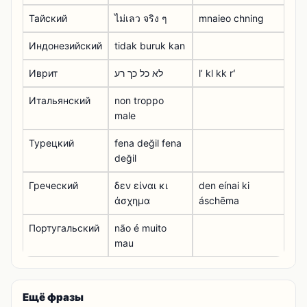
Тайский
ไม่เลว จริง ๆ
mnaieo chning
Индонезийский
tidak buruk kan
Иврит
לא כל כך רע
lʼ kl kk rʻ
Итальянский
non troppo
male
Турецкий
fena değil fena
değil
Греческий
δεν είναι κι
den eínai ki
άσχημα
áschēma
Португальский
não é muito
mau
Ещё фразы