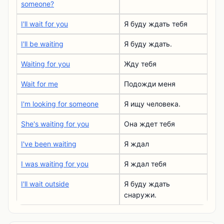
someone?
I'll wait for you
Я буду ждать тебя
I'll be waiting
Я буду ждать.
Waiting for you
Жду тебя
Wait for me
Подожди меня
I'm looking for someone
Я ищу человека.
She's waiting for you
Она ждет тебя
I've been waiting
Я ждал
I was waiting for you
Я ждал тебя
I'll wait outside
Я буду ждать
снаружи.