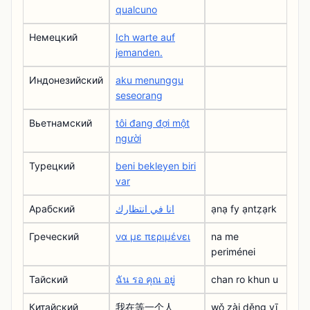
qualcuno
Немецкий
Ich warte auf
jemanden.
Индонезийский
aku menunggu
seseorang
Вьетнамский
tôi đang đợi một
người
Турецкий
beni bekleyen biri
var
Арабский
انا في انتظارك
ạnạ fy ạntẓạrk
Греческий
να με περιμένει
na me
periménei
Тайский
ฉัน รอ คุณ อยู่
chan ro khun u
Китайский
我在等一个人
wǒ zài děng yī