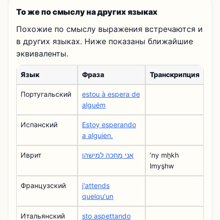
То же по смыслу на других языках
Похожие по смыслу выражения встречаются и
в других языках. Ниже показаны ближайшие
эквиваленты.
Язык
Фраза
Транскрипция
Португальский
estou à espera de
alguém
Испанский
Estoy esperando
a alguien.
Иврит
אני מחכה למישהו
ʼny mẖkh
lmyşhw
Французский
j'attends
quelqu'un
Итальянский
sto aspettando