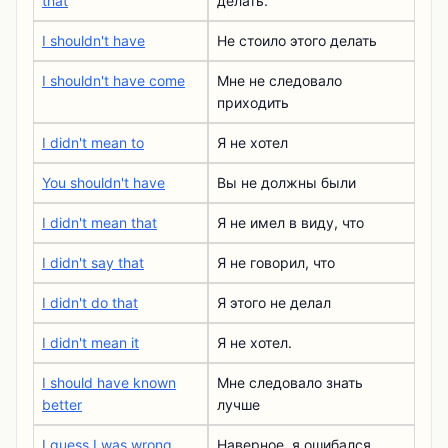
that
делать.
I shouldn't have
Не стоило этого делать
I shouldn't have come
Мне не следовало
приходить
I didn't mean to
Я не хотел
You shouldn't have
Вы не должны были
I didn't mean that
Я не имел в виду, что
I didn't say that
Я не говорил, что
I didn't do that
Я этого не делал
I didn't mean it
Я не хотел.
I should have known
Мне следовало знать
better
лучше
I guess I was wrong
Наверное, я ошибался