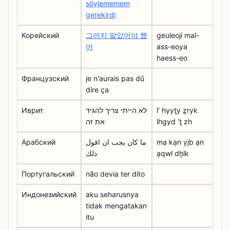
söylememem
gerekirdi
Корейский
그러지 말았어야 했
geuleoji mal-
어
ass-eoya
haess-eo
Французский
je n'aurais pas dû
dire ça
Иврит
לא הייתי צריך להגיד
lʼ hyyţy ẕryk
את זה
lhgyd ʼţ zh
Арабский
ما كان يجب ان اقول
mạ kạn yjb ạn
ذلك
ạqwl dẖlk
Португальский
não devia ter dito
Индонезийский
aku seharusnya
tidak mengatakan
itu