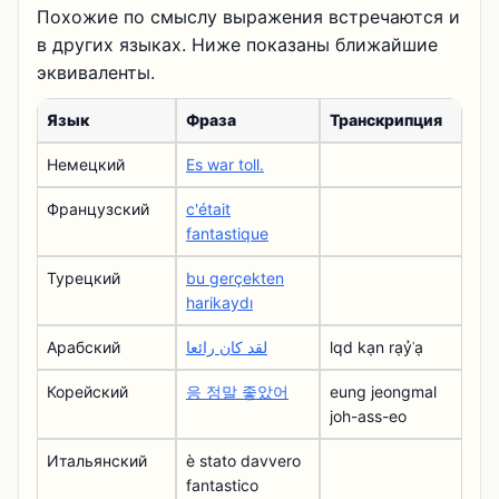
Похожие по смыслу выражения встречаются и
в других языках. Ниже показаны ближайшие
эквиваленты.
Язык
Фраза
Транскрипция
Немецкий
Es war toll.
Французский
c'était
fantastique
Турецкий
bu gerçekten
harikaydı
Арабский
لقد كان رائعا
lqd kạn rạỷʿạ
Корейский
응 정말 좋았어
eung jeongmal
joh-ass-eo
Итальянский
è stato davvero
fantastico