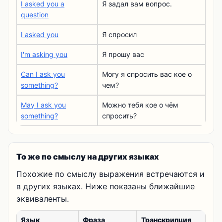
I asked you a
Я задал вам вопрос.
question
I asked you
Я спросил
I'm asking you
Я прошу вас
Can I ask you
Могу я спросить вас кое о
something?
чем?
May I ask you
Можно тебя кое о чём
something?
спросить?
То же по смыслу на других языках
Похожие по смыслу выражения встречаются и
в других языках. Ниже показаны ближайшие
эквиваленты.
Язык
Фраза
Транскрипция