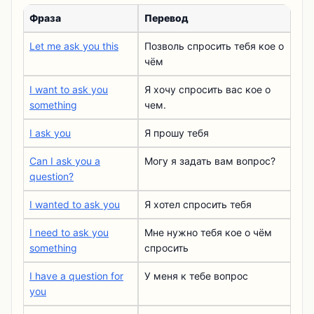
Фраза
Перевод
Let me ask you this
Позволь спросить тебя кое о
чём
I want to ask you
Я хочу спросить вас кое о
something
чем.
I ask you
Я прошу тебя
Can I ask you a
Могу я задать вам вопрос?
question?
I wanted to ask you
Я хотел спросить тебя
I need to ask you
Мне нужно тебя кое о чём
something
спросить
I have a question for
У меня к тебе вопрос
you