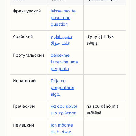
Французский
laisse-moi te
poser une
question
Арабский
دعيني اطرح
dʿyny ạṭrḥ ʿlyk
عليك سؤالا
sw̉ạlạ
Португальский
deixe-me
fazer-lhe uma
pergunta
Испанский
Déjame
preguntarte
algo.
Греческий
να σου κάνω
na sou kánō mia
μια ερώτηση
erṓtēsē
Немецкий
Ich möchte
dich etwas