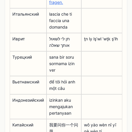
fragen.
Итальянский
lascia che ti
faccia una
domanda
Иврит
תן לי לשאול
ţn ly lşʼwl ʼwţk şʼlh
אותך שאלה
Турецкий
sana bir soru
sormama izin
ver
Вьетнамский
để tôi hỏi anh
một câu
Индонезийский
izinkan aku
mengajukan
pertanyaan
Китайский
我要问你一个问
wǒ yào wèn nǐ yī
题
gè wèn tí