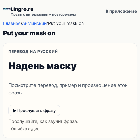
Lingro.ru
В приложение
Фразы с интервальным повторением
Главная
/
Английский
/
Put your mask on
Put your mask on
ПЕРЕВОД НА РУССКИЙ
Надень маску
Посмотрите перевод, пример и произношение этой
фразы.
▶ Прослушать фразу
Прослушайте, как звучит фраза.
Ошибка аудио