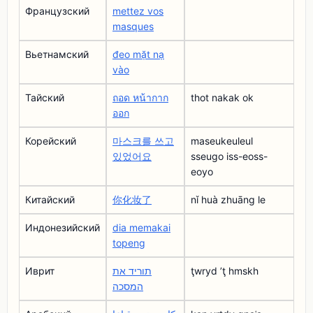
Французский
mettez vos
masques
Вьетнамский
đeo mặt nạ
vào
Тайский
ถอด หน้ากาก
thot nakak ok
ออก
Корейский
마스크를 쓰고
maseukeuleul
있었어요
sseugo iss-eoss-
eoyo
Китайский
你化妆了
nǐ huà zhuāng le
Индонезийский
dia memakai
topeng
Иврит
תוריד את
ţwryd ʼţ hmskh
המסכה